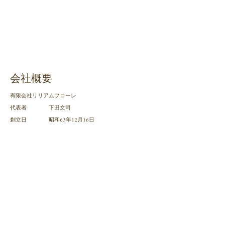
会社概要
有限会社リリアムフローレ
代表者 下田文司
創立日 昭和63年12月16日
事業内容 生花・鉢物販売
住所 〒175-0082東京都板区高島平1-43-13-102
TEL
03-3559-8787
FAX
03-3559-8930
e-mail
f-lilium-1216＠blue.ocn.ne.jp
営業時間 9：30～18：00
定休日 水曜日